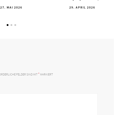
POSTED
POSTED
27. MAI 2026
29. APRIL 2026
ON
ON
*
ORDERLICHE FELDER SIND MIT
MARKIERT