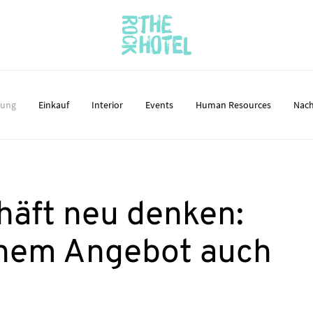
nung
Einkauf
Interior
Events
Human Resources
Nach
äft neu denken:
inem Angebot auch
Z