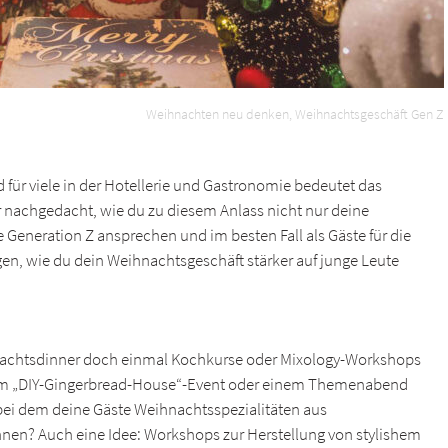
Weihnachten neu denken, Weihnachtsgeschäft Gen Z
für viele in der Hotellerie und Gastronomie bedeutet das
 nachgedacht, wie du zu diesem Anlass nicht nur deine
ie Generation Z ansprechen und im besten Fall als Gäste für die
n, wie du dein Weihnachtsgeschäft stärker auf junge Leute
nachtsdinner doch einmal Kochkurse oder Mixology-Workshops
nem „DIY-Gingerbread-House“-Event oder einem Themenabend
bei dem deine Gäste Weihnachtsspezialitäten aus
nen? Auch eine Idee: Workshops zur Herstellung von stylishem