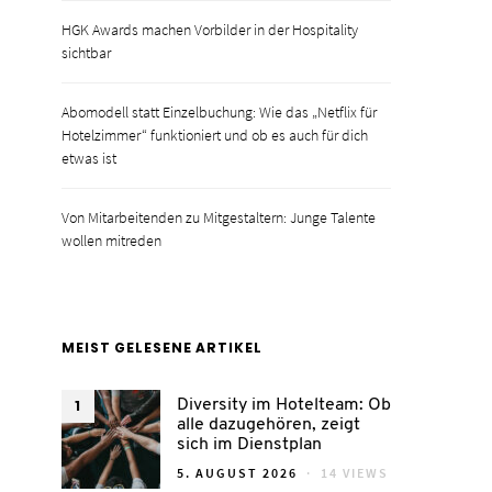
für deine Gäste schaffst
zukunftsfest – auc
HGK Awards machen Vorbilder in der Hospitality
Budge
POSTED
sichtbar
18. FEBRUAR 2026
ON
POSTED
4. FEBRUAR
ON
Abomodell statt Einzelbuchung: Wie das „Netflix für
Hotelzimmer“ funktioniert und ob es auch für dich
etwas ist
Von Mitarbeitenden zu Mitgestaltern: Junge Talente
wollen mitreden
MEIST GELESENE ARTIKEL
1
Diversity im Hotelteam: Ob
alle dazugehören, zeigt
sich im Dienstplan
POSTED
5. AUGUST 2026
14 VIEWS
ON