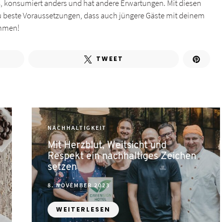
rs, konsumiert anders und hat andere Erwartungen. Mit diesen
du beste Voraussetzungen, dass auch jüngere Gäste mit deinem
mmen!
TWEET
NACHHALTIGKEIT
Mit Herzblut, Weitsicht und
Respekt ein nachhaltiges Zeichen
setzen
POSTED
8. NOVEMBER 2023
ON
WEITERLESEN