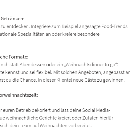
 Getränken:
s zu entdecken. Integriere zum Beispiel angesagte Food-Trends
ationale Spezialitäten an oder kreiere besondere
sche Formate:
unch statt Abendessen oder ein „Weihnachtsdinner to go“:
ute kennst und sei flexibel. Mit solchen Angeboten, angepasst an
hst du die Chance, in dieser Klientel neue Gäste zu gewinnen.
orweihnachtszeit:
r euren Betrieb dekoriert und lass deine Social Media-
e weihnachtliche Gerichte kreiert oder Zutaten hierfür
e sich dein Team auf Weihnachten vorbereitet.