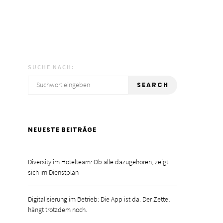
SUCHE NACH:
SEARCH
NEUESTE BEITRÄGE
Diversity im Hotelteam: Ob alle dazugehören, zeigt
sich im Dienstplan
GÄSTEGEWINNUNG
GÄSTEGEWI
Digitalisierung im Betrieb: Die App ist da. Der Zettel
hängt trotzdem noch.
Wellness reloaded: Wie du
Barrierefreiheit
ganzheitliche Selfcare-Erlebnisse
Hospitality: In