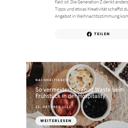
Fakt ist: Die Generation Z denkt ande
Tipps und etwas Kreativität schaffst 
Angebot in Weihnachtsstimmung ko
TEILEN
NACHHALTIGKEIT
So vermeidest du Food Waste beim
Frühstück in der Hospitality
POSTED
25. OKTOBER 2023
ON
WEITERLESEN