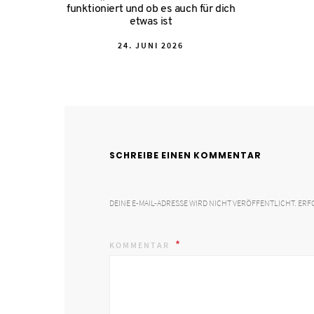
funktioniert und ob es auch für dich
etwas ist
POSTED
24. JUNI 2026
ON
SCHREIBE EINEN KOMMENTAR
DEINE E-MAIL-ADRESSE WIRD NICHT VERÖFFENTLICHT.
ERF
KOMMENTAR