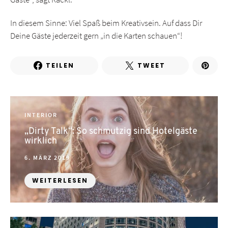
In diesem Sinne: Viel Spaß beim Kreativsein. Auf dass Dir
Deine Gäste jederzeit gern „in die Karten schauen“!
TEILEN
TWEET
INTERIOR
„Dirty Talk“: So schmutzig sind Hotelgäste
wirklich
POSTED
6. MÄRZ 2019
ON
WEITERLESEN