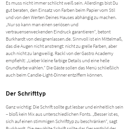
Es muss nicht immer schlicht weiß sein. Allerdings bist Du
gut beraten, den Einsatz von Farben beim Papier vom Stil
und von den Werten Deines Hauses abhängig zu machen.
„Nur so kann man einen seriösen und
vertrauenserweckenden Eindruck garantieren“, betont
Burkhardt von designenlassen.de. Sinnvoll ist ein Mittelmaß,
das die Augen nicht anstrengt: nicht zu grelle Farben, aber
auch nicht zu langweilig. Rackl von der Gastro Academy
empfiehlt: „Lieber kleine farbige Details und eine helle
Grundfarbe wählen.“ Die Gäste sollen das Menü schließlich
auch beim Candle-Light-Dinner entziffern können.
Der Schrifttyp
Ganz wichtig: Die Schrift sollte gut lesbar und einheitlich sein
– bloß kein Mix aus unterschiedlichen Fonts. „Besser ist es,
sich auf einen stimmigen Schrifttyp zu beschränken“, sagt
Burkhardt. Die gewählte Schrift sollte das Gesamtbild der