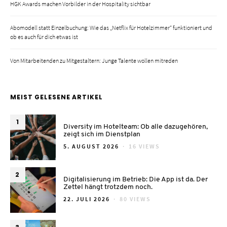
HGK Awards machen Vorbilder in der Hospitality sichtbar
Abomodell statt Einzelbuchung: Wie das „Netflix für Hotelzimmer“ funktioniert und
ob es auch für dich etwas ist
Von Mitarbeitenden zu Mitgestaltern: Junge Talente wollen mitreden
MEIST GELESENE ARTIKEL
1
Diversity im Hotelteam: Ob alle dazugehören,
zeigt sich im Dienstplan
POSTED
5. AUGUST 2026
16 VIEWS
ON
2
Digitalisierung im Betrieb: Die App ist da. Der
Zettel hängt trotzdem noch.
POSTED
22. JULI 2026
80 VIEWS
ON