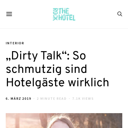
INTERIOR
„Dirty Talk“: So
schmutzig sind
Hotelgäste wirklich
POSTED
6. MÄRZ 2019
2 MINUTE READ
7.1K VIEWS
ON