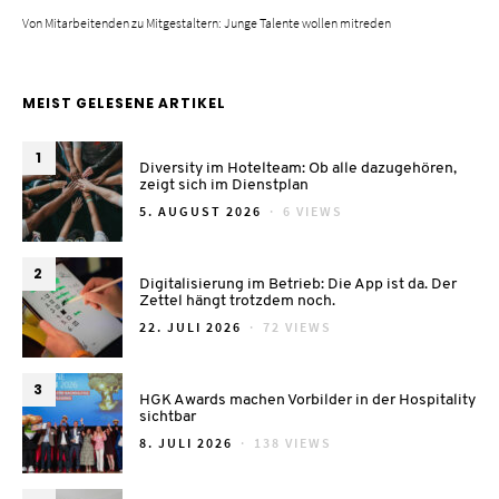
Von Mitarbeitenden zu Mitgestaltern: Junge Talente wollen mitreden
MEIST GELESENE ARTIKEL
1
Diversity im Hotelteam: Ob alle dazugehören,
zeigt sich im Dienstplan
POSTED
5. AUGUST 2026
6 VIEWS
ON
2
Digitalisierung im Betrieb: Die App ist da. Der
Zettel hängt trotzdem noch.
POSTED
22. JULI 2026
72 VIEWS
ON
3
HGK Awards machen Vorbilder in der Hospitality
sichtbar
POSTED
8. JULI 2026
138 VIEWS
ON