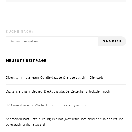
SUCHE NACH:
SEARCH
NEUESTE BEITRÄGE
Diversity im Hotelteam: Ob alle dazugehören, zeigt sich im Dienstplan
Digitalisierung im Betrieb: Die App ist da. Der Zettel hängt trotzdem noch.
HGK Awards machen Vorbilder in der Hospitality sichtbar
Abomodell statt Einzelbuchung: Wie das „Netflix für Hotelzimmer“ funktioniert und
ob es auch für dich etwas ist