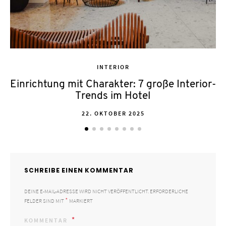
INTERIOR
Einrichtung mit Charakter: 7 große Interior-
Trends im Hotel
POSTED
22. OKTOBER 2025
ON
SCHREIBE EINEN KOMMENTAR
DEINE E-MAIL-ADRESSE WIRD NICHT VERÖFFENTLICHT.
ERFORDERLICHE
*
FELDER SIND MIT
MARKIERT
KOMMENTAR