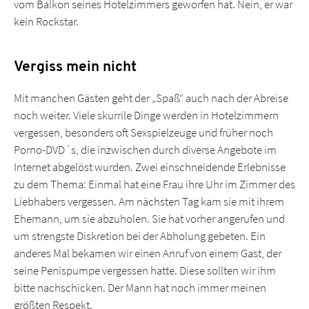
vom Balkon seines Hotelzimmers geworfen hat. Nein, er war
kein Rockstar.
Vergiss mein nicht
Mit manchen Gästen geht der „Spaß“ auch nach der Abreise
noch weiter. Viele skurrile Dinge werden in Hotelzimmern
vergessen, besonders oft Sexspielzeuge und früher noch
Porno-DVD´s, die inzwischen durch diverse Angebote im
Internet abgelöst wurden. Zwei einschneidende Erlebnisse
zu dem Thema: Einmal hat eine Frau ihre Uhr im Zimmer des
Liebhabers vergessen. Am nächsten Tag kam sie mit ihrem
Ehemann, um sie abzuholen. Sie hat vorher angerufen und
um strengste Diskretion bei der Abholung gebeten. Ein
anderes Mal bekamen wir einen Anruf von einem Gast, der
seine Penispumpe vergessen hatte. Diese sollten wir ihm
bitte nachschicken. Der Mann hat noch immer meinen
größten Respekt.