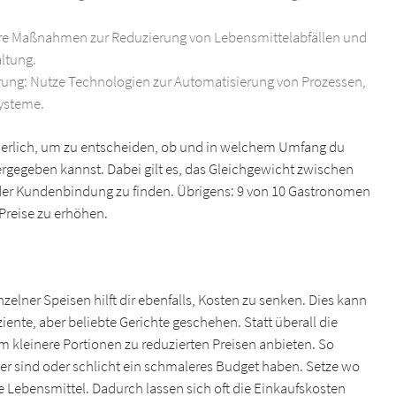
ere Maßnahmen zur Reduzierung von Lebensmittelabfällen und
ltung.
erung: Nutze Technologien zur Automatisierung von Prozessen,
systeme.
orderlich, um zu entscheiden, ob und in welchem Umfang du
rgegeben kannst. Dabei gilt es, das Gleichgewicht zwischen
der Kundenbindung zu finden. Übrigens: 9 von 10 Gastronomen
 Preise zu erhöhen.
zelner Speisen hilft dir ebenfalls, Kosten zu senken. Dies kann
iente, aber beliebte Gerichte geschehen. Statt überall die
 kleinere Portionen zu reduzierten Preisen anbieten. So
bler sind oder schlicht ein schmaleres Budget haben. Setze wo
e Lebensmittel. Dadurch lassen sich oft die Einkaufskosten