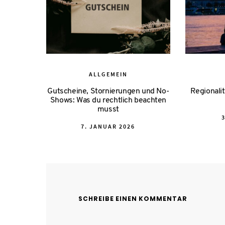
ALLGEMEIN
Gutscheine, Stornierungen und No-
Regionalit
Shows: Was du rechtlich beachten
musst
POSTED
7. JANUAR 2026
ON
SCHREIBE EINEN KOMMENTAR