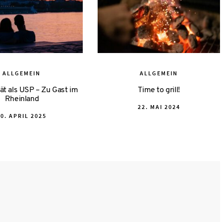
ALLGEMEIN
ALLGEMEIN
ät als USP – Zu Gast im
Time to grill!
Rheinland
POSTED
22. MAI 2024
POSTED
ON
30. APRIL 2025
ON