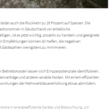
t leider auch die Rückkehr zu 19 Prozent auf Speisen. Die
astronomien in Deutschland vor erhebliche
igen, ist es jetzt wichtig, proaktiv zu handeln und geeignete
en Empfehlungen können dir helfen, die negativen
 Gästezahlen wenigstens zu minimieren.
r Betriebskosten lassen sich Einsparpotenziale identifizieren.
enverträge und andere variable Kosten. Mit einem effizienten
wirkungen der Mehrwertsteuererhöhung etwas abmildern.
estiere in energieeffiziente Geräte und Beleuchtung, um