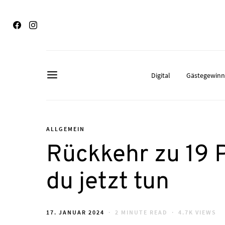
Digital
Gästegewin
ALLGEMEIN
Rückkehr zu 19 P
du jetzt tun
POSTED
17. JANUAR 2024
2 MINUTE READ
4.7K VIEWS
ON