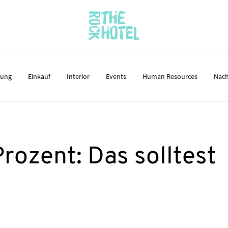
nung
Einkauf
Interior
Events
Human Resources
Nach
rozent: Das solltest