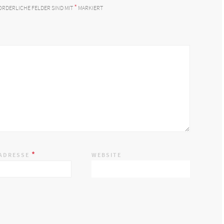
*
ORDERLICHE FELDER SIND MIT
MARKIERT
*
-ADRESSE
WEBSITE