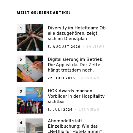
MEIST GELESENE ARTIKEL
1
Diversity im Hotelteam: Ob
alle dazugehören, zeigt
sich im Dienstplan
POSTED
5. AUGUST 2026
14 VIEWS
ON
2
Digitalisierung im Betrieb:
Die App ist da. Der Zettel
hängt trotzdem noch.
POSTED
22. JULI 2026
80 VIEWS
ON
3
HGK Awards machen
Vorbilder in der Hospitality
sichtbar
POSTED
8. JULI 2026
146 VIEWS
ON
Abomodell statt
4
Einzelbuchung: Wie das
„Netflix für Hotelzimmer“