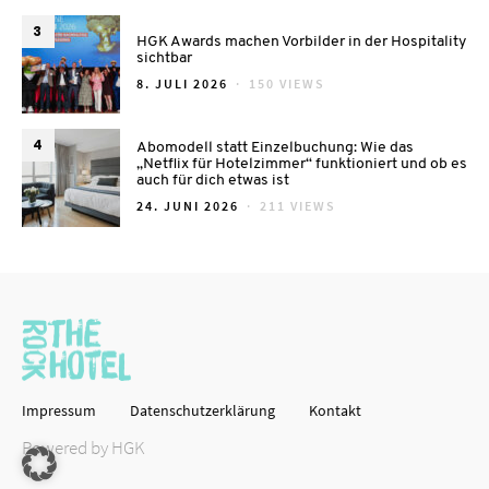
3
HGK Awards machen Vorbilder in der Hospitality
sichtbar
POSTED
8. JULI 2026
150 VIEWS
ON
4
Abomodell statt Einzelbuchung: Wie das
„Netflix für Hotelzimmer“ funktioniert und ob es
auch für dich etwas ist
POSTED
24. JUNI 2026
211 VIEWS
ON
Impressum
Datenschutzerklärung
Kontakt
Powered by HGK