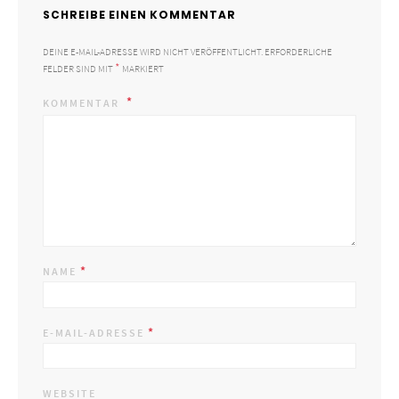
SCHREIBE EINEN KOMMENTAR
DEINE E-MAIL-ADRESSE WIRD NICHT VERÖFFENTLICHT.
ERFORDERLICHE
*
FELDER SIND MIT
MARKIERT
KOMMENTAR
*
NAME
*
E-MAIL-ADRESSE
WEBSITE