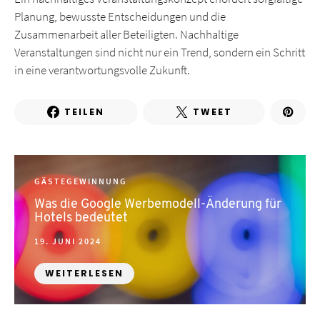
Planung, bewusste Entscheidungen und die
Zusammenarbeit aller Beteiligten. Nachhaltige
Veranstaltungen sind nicht nur ein Trend, sondern ein Schritt
in eine verantwortungsvolle Zukunft.
TEILEN
TWEET
GÄSTEGEWINNUNG
Was die Google Werbemodell-Änderung für
Hotels bedeutet
POSTED
19. JUNI 2024
ON
WEITERLESEN