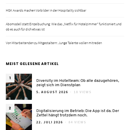
HGK Awards machen Vorbilder in der Hospitality sichtbar
Abomodell statt Einzelbuchung: Wie das „Netflix für Hotelzimmer“ funktioniert und
ob es auch für dich etwas ist
Von Mitarbeitenden zu Mitgestaltern: Junge Talente wollen mitreden
MEIST GELESENE ARTIKEL
1
Diversity im Hotelteam: Ob alle dazugehören,
zeigt sich im Dienstplan
POSTED
5. AUGUST 2026
18 VIEWS
ON
2
Digitalisierung im Betrieb: Die App ist da. Der
Zettel hängt trotzdem noch.
POSTED
22. JULI 2026
84 VIEWS
ON