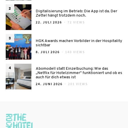
2
Digitalisierung im Betrieb: Die App ist da. Der
Zettel hängt trotzdem noch.
POSTED
22. JULI 2026
72 VIEWS
ON
3
HGK Awards machen Vorbilder in der Hospitality
sichtbar
POSTED
8. JULI 2026
140 VIEWS
ON
4
Abomodell statt Einzelbuchung: Wie das
„Netflix für Hotelzimmer“ funktioniert und ob es
auch für dich etwas ist
POSTED
24. JUNI 2026
201 VIEWS
ON