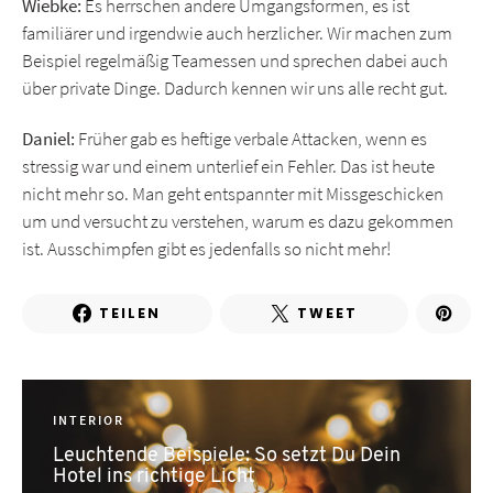
Wiebke:
Es herrschen andere Umgangsformen, es ist
familiärer und irgendwie auch herzlicher. Wir machen zum
Beispiel regelmäßig Teamessen und sprechen dabei auch
über private Dinge. Dadurch kennen wir uns alle recht gut.
Daniel:
Früher gab es heftige verbale Attacken, wenn es
stressig war und einem unterlief ein Fehler. Das ist heute
nicht mehr so. Man geht entspannter mit Missgeschicken
um und versucht zu verstehen, warum es dazu gekommen
ist. Ausschimpfen gibt es jedenfalls so nicht mehr!
TEILEN
TWEET
INTERIOR
Leuchtende Beispiele: So setzt Du Dein
Hotel ins richtige Licht