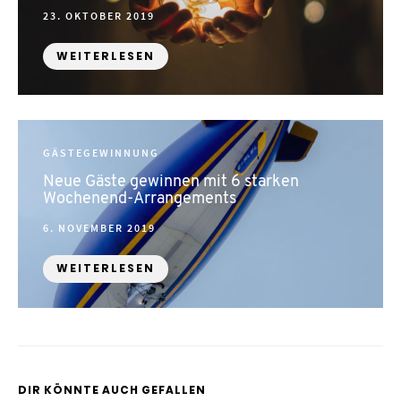
POSTED
23. OKTOBER 2019
ON
WEITERLESEN
GÄSTEGEWINNUNG
Neue Gäste gewinnen mit 6 starken
Wochenend-Arrangements
POSTED
6. NOVEMBER 2019
ON
WEITERLESEN
DIR KÖNNTE AUCH GEFALLEN