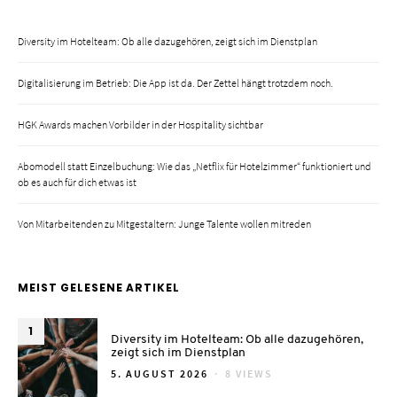
Diversity im Hotelteam: Ob alle dazugehören, zeigt sich im Dienstplan
Digitalisierung im Betrieb: Die App ist da. Der Zettel hängt trotzdem noch.
HGK Awards machen Vorbilder in der Hospitality sichtbar
Abomodell statt Einzelbuchung: Wie das „Netflix für Hotelzimmer“ funktioniert und
ob es auch für dich etwas ist
Von Mitarbeitenden zu Mitgestaltern: Junge Talente wollen mitreden
MEIST GELESENE ARTIKEL
1
Diversity im Hotelteam: Ob alle dazugehören,
zeigt sich im Dienstplan
POSTED
5. AUGUST 2026
8 VIEWS
ON