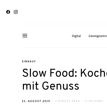
Digital
Gästegewin
EINKAUF
Slow Food: Koch
mit Genuss
POSTED
21. AUGUST 2019
2 MINUTE READ
4.7K VIEWS
ON