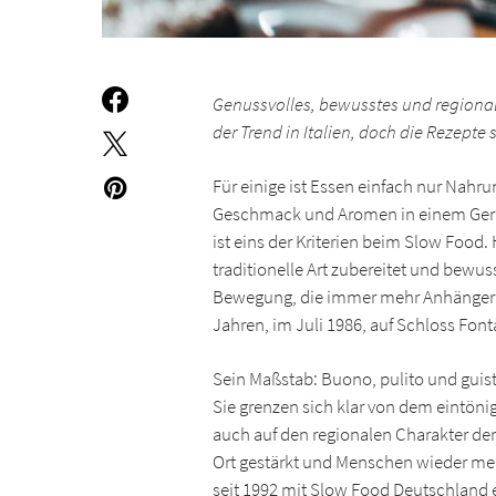
Genussvolles, bewusstes und regionale
der Trend in Italien, doch die Rezepte s
Für einige ist Essen einfach nur Nahr
Geschmack und Aromen in einem Geric
ist eins der Kriterien beim Slow Food
traditionelle Art zubereitet und bewuss
Bewegung, die immer mehr Anhänger fin
Jahren, im Juli 1986, auf Schloss Fon
Sein Maßstab: Buono, pulito und guist
Sie grenzen sich klar von dem eintön
auch auf den regionalen Charakter der
Ort gestärkt und Menschen wieder mehr
seit 1992 mit Slow Food Deutschland 