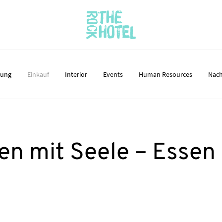
nung
Einkauf
Interior
Events
Human Resources
Nach
en mit Seele – Essen