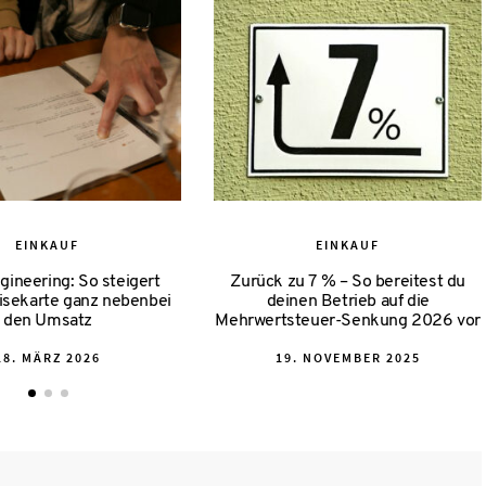
EINKAUF
EINKAUF
ineering: So steigert
Zurück zu 7 % – So bereitest du
isekarte ganz nebenbei
deinen Betrieb auf die
den Umsatz
Mehrwertsteuer-Senkung 2026 vor
POSTED
POSTED
18. MÄRZ 2026
19. NOVEMBER 2025
ON
ON