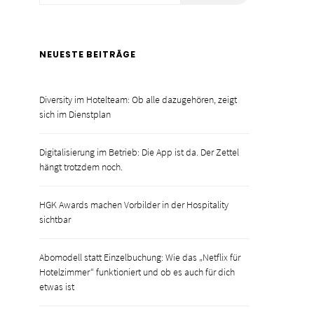
NEUESTE BEITRÄGE
Diversity im Hotelteam: Ob alle dazugehören, zeigt
sich im Dienstplan
Digitalisierung im Betrieb: Die App ist da. Der Zettel
EINKAUF
EINKAU
hängt trotzdem noch.
Kennzahlen-Check: Welche Zahlen
Winter-Star Grünk
du in Hotellerie und Gastronomie
Look: Spannende Al
HGK Awards machen Vorbilder in der Hospitality
kennen musst
Klassik
sichtbar
POSTED
POSTED
24. SEPTEMBER 2025
24. OKTOBE
ON
ON
Abomodell statt Einzelbuchung: Wie das „Netflix für
Hotelzimmer“ funktioniert und ob es auch für dich
etwas ist