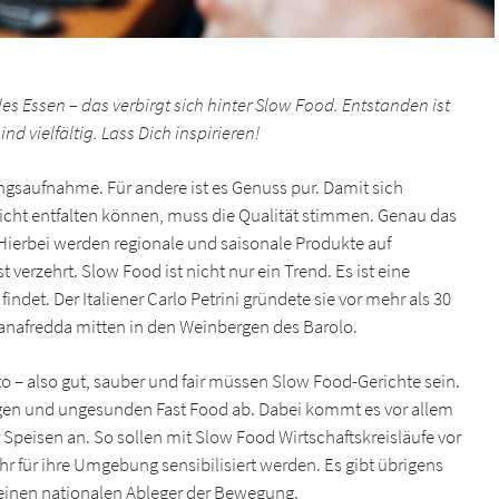
s Essen – das verbirgt sich hinter Slow Food. Entstanden ist
ind vielfältig. Lass Dich inspirieren!
ungsaufnahme. Für andere ist es Genuss pur. Damit sich
ht entfalten können, muss die Qualität stimmen. Genau das
. Hierbei werden regionale und saisonale Produkte auf
t verzehrt. Slow Food ist nicht nur ein Trend. Es ist eine
det. Der Italiener Carlo Petrini gründete sie vor mehr als 30
tanafredda mitten in den Weinbergen des Barolo.
o – also gut, sauber und fair müssen Slow Food-Gerichte sein.
igen und ungesunden Fast Food ab. Dabei kommt es vor allem
 Speisen an. So sollen mit Slow Food Wirtschaftskreisläufe vor
 für ihre Umgebung sensibilisiert werden. Es gibt übrigens
einen nationalen Ableger der Bewegung.