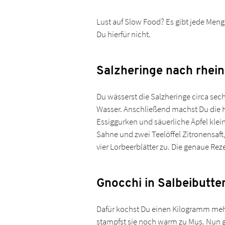
Lust auf Slow Food? Es gibt jede Menge
Du hierfür nicht.
Salzheringe nach rhein
Du wässerst die Salzheringe circa sech
Wasser. Anschließend machst Du die He
Essiggurken und säuerliche Äpfel klein
Sahne und zwei Teelöffel Zitronensaft
vier Lorbeerblätter zu. Die genaue Re
Gnocchi in Salbeibutte
Dafür kochst Du einen Kilogramm mehli
stampfst sie noch warm zu Mus. Nun gi