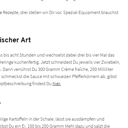
 Rezepte, drei stellen wir Dir vor. Spezial-Equipment brauchst
ischer Art
s bis acht Stunden und wechselst dabei drei bis vier Mal das
ringe küchenfertig. Jetzt schneidest Du jeweils vier Zwiebeln,
. Dann verrührst Du 300 Gramm Crème fraîche, 250 Milliliter
, schmeckst die Sauce mit schwarzen Pfefferkörnern ab, gibst
zeptbeschreibung findest Du
hier.
r
ge Kartoffeln in der Schale, lässt sie ausdämpfen und
bst Du ein Ei, 150 bis 250 Gramm Mehl dazu und salzt die