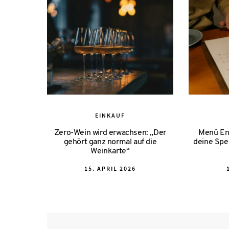
EINKAUF
Zero-Wein wird erwachsen: „Der
Menü Eng
gehört ganz normal auf die
deine Spe
Weinkarte“
POSTED
15. APRIL 2026
ON