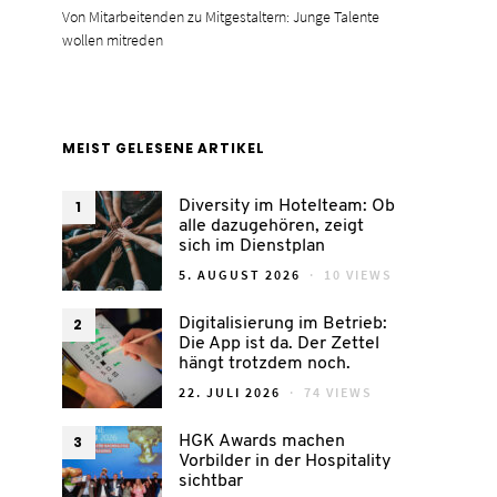
Von Mitarbeitenden zu Mitgestaltern: Junge Talente
wollen mitreden
MEIST GELESENE ARTIKEL
1
Diversity im Hotelteam: Ob
alle dazugehören, zeigt
sich im Dienstplan
POSTED
5. AUGUST 2026
10 VIEWS
ON
2
Digitalisierung im Betrieb:
Die App ist da. Der Zettel
hängt trotzdem noch.
POSTED
22. JULI 2026
74 VIEWS
ON
3
HGK Awards machen
Vorbilder in der Hospitality
sichtbar