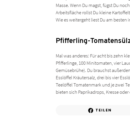
Masse. Wenn Du magst, fügst Du noch 
Arbeitsfläche rollst Du kleine Kartoff
Wie es weitergeht liest Du am besten 
Pfifferling-Tomatensül
Mal was anderes: Für acht bis zehn kle
Pfifferlinge, 100 Minitomaten, vier L
Gemüsebrühe). Du brauchst außerdem e
Esslöffel Kräutersalz, drei bis vier Es
Teelöffel Tomatenmark und je zwei Teel
bieten sich Paprikadrops, Kresse oder
TEILEN