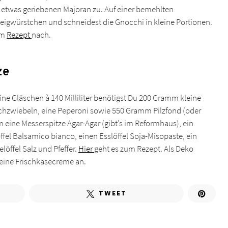
etwas geriebenen Majoran zu. Auf einer bemehlten
elteigwürstchen und schneidest die Gnocchi in kleine Portionen.
im
Rezept
nach.
ze
ine Gläschen à 140 Milliliter benötigst Du 200 Gramm kleine
auchzwiebeln, eine Peperoni sowie 550 Gramm Pilzfond (oder
ine Messerspitze Agar-Agar (gibt’s im Reformhaus), ein
slöffel Balsamico bianco, einen Esslöffel Soja-Misopaste, ein
öffel Salz und Pfeffer.
Hier
geht es zum Rezept. Als Deko
 eine Frischkäsecreme an.
TWEET