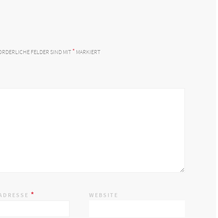
*
ORDERLICHE FELDER SIND MIT
MARKIERT
*
-ADRESSE
WEBSITE