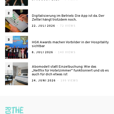
ON
2
Digitalisierung im Betrieb: Die App ist da. Der
Zettel hängt trotzdem noch.
POSTED
22. JULI 2026
72 VIEWS
ON
3
HGK Awards machen Vorbilder in der Hospitality
sichtbar
POSTED
8. JULI 2026
140 VIEWS
ON
4
Abomodell statt Einzelbuchung: Wie das
„Netflix für Hotelzimmer“ funktioniert und ob es
auch für dich etwas ist
POSTED
24. JUNI 2026
199 VIEWS
ON