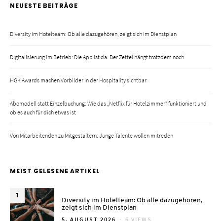
NEUESTE BEITRÄGE
Diversity im Hotelteam: Ob alle dazugehören, zeigt sich im Dienstplan
Digitalisierung im Betrieb: Die App ist da. Der Zettel hängt trotzdem noch.
HGK Awards machen Vorbilder in der Hospitality sichtbar
Abomodell statt Einzelbuchung: Wie das „Netflix für Hotelzimmer“ funktioniert und
ob es auch für dich etwas ist
Von Mitarbeitenden zu Mitgestaltern: Junge Talente wollen mitreden
MEIST GELESENE ARTIKEL
1
Diversity im Hotelteam: Ob alle dazugehören,
zeigt sich im Dienstplan
POSTED
5. AUGUST 2026
6 VIEWS