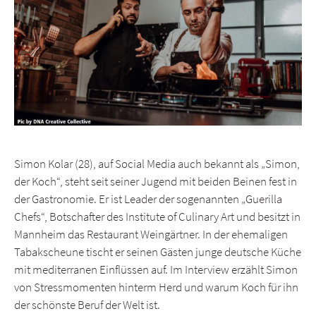
Simon Kolar (28), auf Social Media auch bekannt als „Simon,
der Koch“, steht seit seiner Jugend mit beiden Beinen fest in
der Gastronomie. Er ist Leader der sogenannten „Guerilla
Chefs“, Botschafter des Institute of Culinary Art und besitzt in
Mannheim das Restaurant Weingärtner. In der ehemaligen
Tabakscheune tischt er seinen Gästen junge deutsche Küche
mit mediterranen Einflüssen auf. Im Interview erzählt Simon
von Stressmomenten hinterm Herd und warum Koch für ihn
der schönste Beruf der Welt ist.