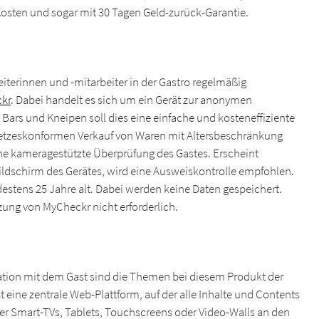
Kosten und sogar mit 30 Tagen Geld-zurück-Garantie.
eiterinnen und -mitarbeiter in der Gastro regelmäßig
kr
. Dabei handelt es sich um ein Gerät zur anonymen
 Bars und Kneipen soll dies eine einfache und kosteneffiziente
etzeskonformen Verkauf von Waren mit Altersbeschränkung
ine kameragestützte Überprüfung des Gastes. Erscheint
ildschirm des Gerätes, wird eine Ausweiskontrolle empfohlen.
destens 25 Jahre alt. Dabei werden keine Daten gespeichert.
tzung von MyCheckr nicht erforderlich.
tion mit dem Gast sind die Themen bei diesem Produkt der
st eine zentrale Web-Plattform, auf der alle Inhalte und Contents
er Smart-TVs, Tablets, Touchscreens oder Video-Walls an den