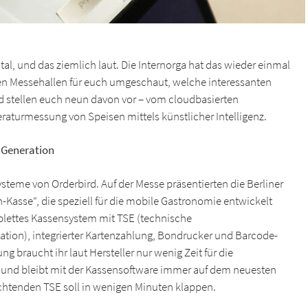
ital, und das ziemlich laut. Die Internorga hat das wieder einmal
en Messehallen für euch umgeschaut, welche interessanten
nd stellen euch neun davon vor – vom cloudbasierten
raturmessung von Speisen mittels künstlicher Intelligenz.
n Generation
ysteme von Orderbird. Auf der Messe präsentierten die Berliner
in-Kasse“, die speziell für die mobile Gastronomie entwickelt
plettes Kassensystem mit TSE (technische
ation), integrierter Kartenzahlung, Bondrucker und Barcode-
g braucht ihr laut Hersteller nur wenig Zeit für die
it und bleibt mit der Kassensoftware immer auf dem neuesten
ichtenden TSE soll in wenigen Minuten klappen.