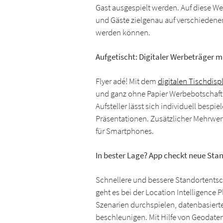
Gast ausgespielt werden. Auf diese W
und Gäste zielgenau auf verschieden
werden können.
Aufgetischt: Digitaler Werbeträger m
Flyer adé! Mit dem
digitalen Tischdisp
und ganz ohne Papier Werbebotschafte
Aufsteller lässt sich individuell besp
Präsentationen. Zusätzlicher Mehrwert
für Smartphones.
In bester Lage? App checkt neue Sta
Schnellere und bessere Standortentsc
geht es bei der Location Intelligence 
Szenarien durchspielen, datenbasier
beschleunigen. Mit Hilfe von Geodate