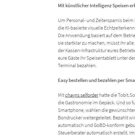
Mit künstlicher Intelligenz Speisen 
Um Personal- und Zeitersparnis beim
die KI-basierte visuelle Echtzeiterke
Die Anwendung basiert auf dem Betrie
sie startklar zu machen, müsst ihr all
der Kassen-Infrastruktur eures Betrieb
eure Gäste ihr Speisentablett unter d
Terminal bezahlen.
Easy bestellen und bezahlen per Sm
Mit
chayns selforder
hatte die Tobit.So
die Gastronomie im Gepäck. Und so fu
Smartphone, wählen die gewünschten A
Bondrucker weitergeleitet. Bezahlt wi
automatisch und GoBD-konform gebuc
Steuerberater automatisch erstellt. 