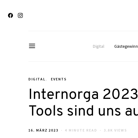
Digital
Gästegewin
DIGITAL
EVENTS
Internorga 2023:
Tools sind uns a
POSTED
16. MÄRZ 2023
4 MINUTE READ
3.8K VIEWS
ON