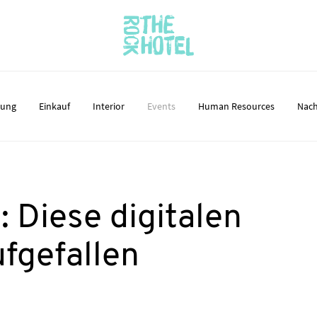
nung
Einkauf
Interior
Events
Human Resources
Nach
 Diese digitalen
ufgefallen