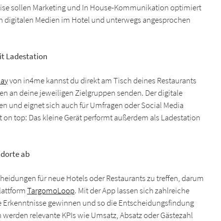
eise sollen Marketing und In House-Kommunikation optimiert
en digitalen Medien im Hotel und unterwegs angesprochen
it Ladestation
lay
von in4me kannst du direkt am Tisch deines Restaurants
n an deine jeweiligen Zielgruppen senden. Der digitale
ielen und eignet sich auch für Umfragen oder Social Media
 on top: Das kleine Gerät performt außerdem als Ladestation
ndorte ab
heidungen für neue Hotels oder Restaurants zu treffen, darum
Plattform
TargomoLoop
. Mit der App lassen sich zahlreiche
te Erkenntnisse gewinnen und so die Entscheidungsfindung
n werden relevante KPIs wie Umsatz, Absatz oder Gästezahl