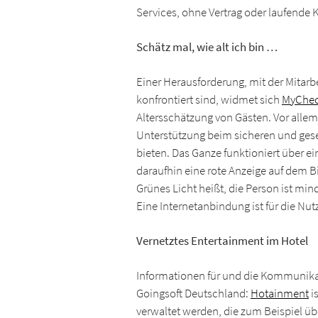
Services, ohne Vertrag oder laufende 
Schätz mal, wie alt ich bin …
Einer Herausforderung, mit der Mitarb
konfrontiert sind, widmet sich
MyChec
Altersschätzung von Gästen. Vor allem
Unterstützung beim sicheren und ges
bieten. Das Ganze funktioniert über e
daraufhin eine rote Anzeige auf dem B
Grünes Licht heißt, die Person ist min
Eine Internetanbindung ist für die Nu
Vernetztes Entertainment im Hotel
Informationen für und die Kommunika
Goingsoft Deutschland:
Hotainment
i
verwaltet werden, die zum Beispiel üb