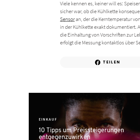
Viele kennen es, keiner will es: Speise
sicher war, ob die Kühlkette konseque
Sensor
an, der die Kerntemperatur v
in der Kühlkette exakt dokumentiert.
die Einhaltung von Vorschriften zur Le
erfolgt die Messung kontaktlos über S
TEILEN
EINKAUF
10 Tipps um Preissteigerungen
entgegenzuwirken