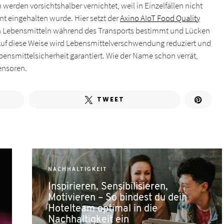
n werden vorsichtshalber vernichtet, weil in Einzelfällen nicht
nt eingehalten wurde. Hier setzt der
Axino AIoT Food Quality
on Lebensmitteln während des Transports bestimmt und Lücken
 Auf diese Weise wird Lebensmittelverschwendung reduziert und
bensmittelsicherheit garantiert. Wie der Name schon verrät,
ensoren.
TWEET
NACHHALTIGKEIT
Inspirieren, Sensibilisieren,
Motivieren – So bindest du dein
Hotelteam optimal in die
Nachhaltigkeit ein