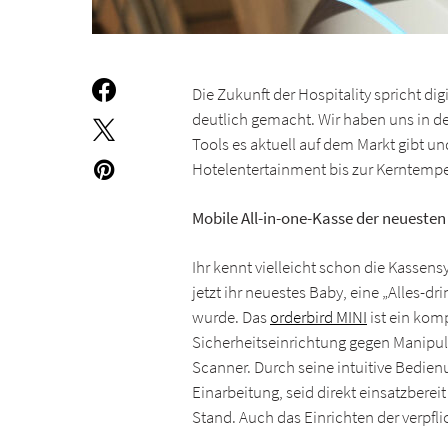
Die Zukunft der Hospitality spricht dig
deutlich gemacht. Wir haben uns in d
Tools es aktuell auf dem Markt gibt u
Hotelentertainment bis zur Kerntempe
Mobile All-in-one-Kasse der neueste
Ihr kennt vielleicht schon die Kassens
jetzt ihr neuestes Baby, eine „Alles-dr
wurde. Das
orderbird MINI
ist ein kom
Sicherheitseinrichtung gegen Manipul
Scanner. Durch seine intuitive Bedienun
Einarbeitung, seid direkt einsatzbere
Stand. Auch das Einrichten der verpfl